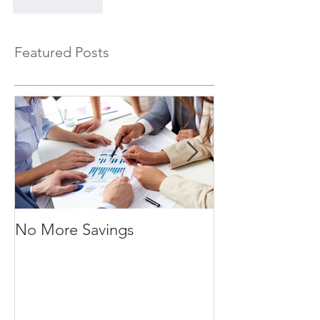
Like
Reply
Featured Posts
No More Savings
Time is Money